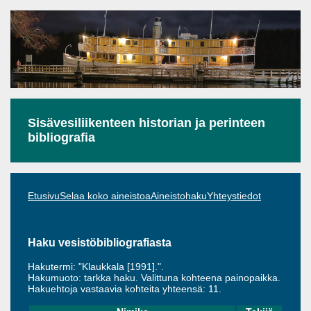
Sisävesiliikenteen historian ja perinteen
bibliografia
Etusivu
Selaa koko aineistoa
Aineistohaku
Yhteystiedot
Haku vesistöbibliografiasta
Hakutermi: "Klaukkala [1991].".
Hakumuoto: tarkka haku. Valittuna kohteena painopaikka.
Hakuehtoja vastaavia kohteita yhteensä: 11.