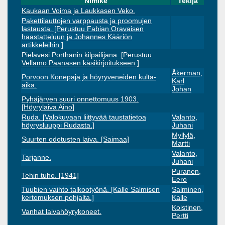
Nimike
Tekijä
Kaukaan Voima ja Laukkasen Veko.
Pakettilauttojen varppausta ja proomujen
lastausta. [Perustuu Fabian Oravaisen
haastatteluun ja Johannes Kääriön
artikkeleihin.]
Pielavesi Porthanin kilpailijana. [Perustuu
Vellamo Paanasen käsikirjoitukseen.]
Åkerman,
Porvoon Konepaja ja höyryveneiden kulta-
Karl
aika.
Johan
Pyhäjärven suuri onnettomuus 1903.
[Höyrylaiva Aino]
Ruda. [Valokuvaan liittyvää taustatietoa
Valanto,
höyrysluuppi Rudasta.]
Juhani
Myllylä,
Suurten odotusten laiva. [Saimaa]
Martti
Valanto,
Tarjanne.
Juhani
Puranen,
Tehin tuho. [1941]
Eero
Tuubien vaihto talkootyönä. [Kalle Salmisen
Salminen,
kertomuksen pohjalta.]
Kalle
Koistinen,
Vanhat laivahöyrykoneet.
Pertti