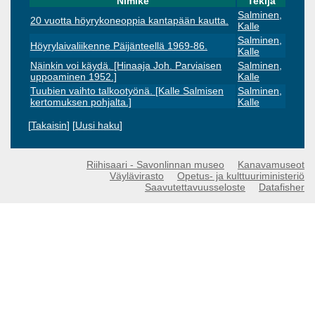
Nimike
Tekijä
Salminen,
20 vuotta höyrykoneoppia kantapään kautta.
Kalle
Salminen,
Höyrylaivaliikenne Päijänteellä 1969-86.
Kalle
Näinkin voi käydä. [Hinaaja Joh. Parviaisen
Salminen,
uppoaminen 1952.]
Kalle
Tuubien vaihto talkootyönä. [Kalle Salmisen
Salminen,
kertomuksen pohjalta.]
Kalle
[
Takaisin
] [
Uusi haku
]
Riihisaari - Savonlinnan museo
Kanavamuseot
Väylävirasto
Opetus- ja kulttuuriministeriö
Saavutettavuusseloste
Datafisher