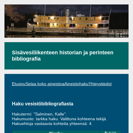
Sisävesiliikenteen historian ja perinteen
bibliografia
Etusivu
Selaa koko aineistoa
Aineistohaku
Yhteystiedot
Haku vesistöbibliografiasta
Hakutermi: "Salminen, Kalle".
Hakumuoto: tarkka haku. Valittuna kohteena tekijä.
Hakuehtoja vastaavia kohteita yhteensä: 4.