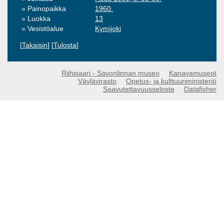
Painopaikka
1960.
Luokka
13
Vesistöalue
Kymijoki
[
Takaisin
] [
Tulosta
]
Riihisaari - Savonlinnan museo
Kanavamuseot
Väylävirasto
Opetus- ja kulttuuriministeriö
Saavutettavuusseloste
Datafisher