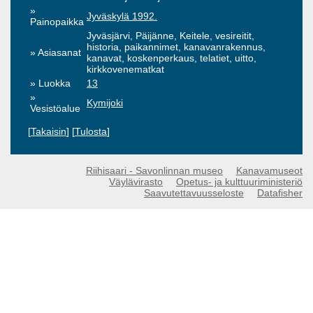
Jyväskylä 1992.
Painopaikka
Jyväsjärvi, Päijänne, Keitele, vesireitit,
historia, paikannimet, kanavanrakennus,
Asiasanat
kanavat, koskenperkaus, telatiet, uitto,
kirkkovenematkat
Luokka
13
Kymijoki
Vesistöalue
[
Takaisin
] [
Tulosta
]
Riihisaari - Savonlinnan museo
Kanavamuseot
Väylävirasto
Opetus- ja kulttuuriministeriö
Saavutettavuusseloste
Datafisher