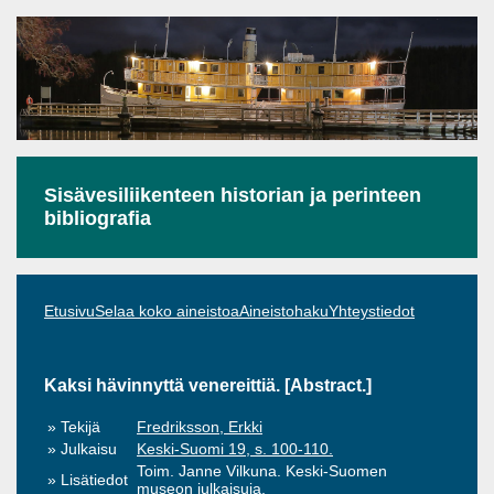
Sisävesiliikenteen historian ja perinteen
bibliografia
Etusivu
Selaa koko aineistoa
Aineistohaku
Yhteystiedot
Kaksi hävinnyttä venereittiä. [Abstract.]
Tekijä
Fredriksson, Erkki
Julkaisu
Keski-Suomi 19, s. 100-110.
Toim. Janne Vilkuna. Keski-Suomen
Lisätiedot
museon julkaisuja.