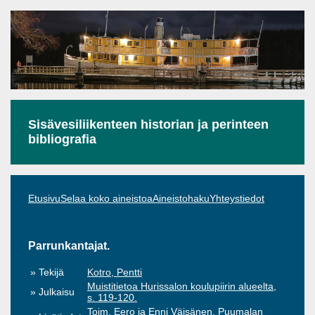
Sisävesiliikenteen historian ja perinteen
bibliografia
Etusivu
Selaa koko aineistoa
Aineistohaku
Yhteystiedot
Parrunkantajat.
Tekijä
Kotro, Pentti
Muistitietoa Hurissalon koulupiirin alueelta,
Julkaisu
s. 119-120.
Toim. Eero ja Enni Väisänen. Puumalan