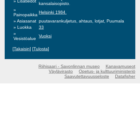
Lisätiedot
kansalaisopisto.
Helsinki 1984.
Painopaikka
Asiasanat
puutavarankuljetus, ahtaus, lotjat, Puumala
Luokka
33
Vuoksi
Vesistöalue
[
Takaisin
] [
Tulosta
]
Riihisaari - Savonlinnan museo
Kanavamuseot
Väylävirasto
Opetus- ja kulttuuriministeriö
Saavutettavuusseloste
Datafisher