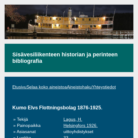
Sisävesiliikenteen historian ja perinteen
bibliografia
Etusivu
Selaa koko aineistoa
Aineistohaku
Yhteystiedot
Kumo Elvs Flottningsbolag 1876-1925.
Tekijä
Lagus, H.
Painopaikka
Helsingfors 1926.
Asiasanat
uittoyhdistykset
Luokka
33