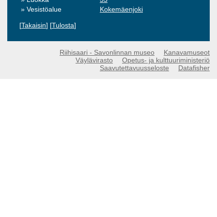
Vesistöalue
Kokemäenjoki
[
Takaisin
] [
Tulosta
]
Riihisaari - Savonlinnan museo
Kanavamuseot
Väylävirasto
Opetus- ja kulttuuriministeriö
Saavutettavuusseloste
Datafisher