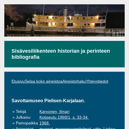
Sisävesiliikenteen historian ja perinteen
bibliografia
Etusivu
Selaa koko aineistoa
Aineistohaku
Yhteystiedot
Savottamuseo Pielisen-Karjalaan.
Tekijä
Karvonen, Ilmari
Julkaisu
Kotiseutu 1968/1, s. 33-34.
Painopaikka
1968.
Asiasanat
museot, museosuunnitelmat, uitto, Lieksa