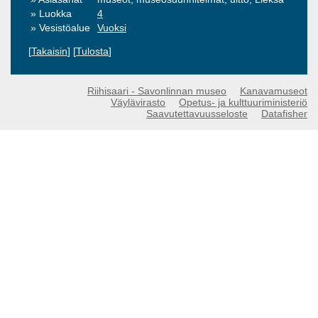
Luokka
4
Vesistöalue
Vuoksi
[
Takaisin
] [
Tulosta
]
Riihisaari - Savonlinnan museo
Kanavamuseot
Väylävirasto
Opetus- ja kulttuuriministeriö
Saavutettavuusseloste
Datafisher