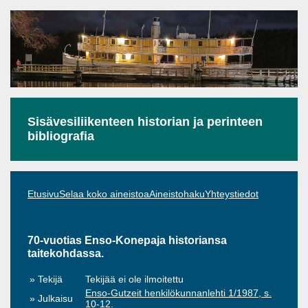
Sisävesiliikenteen historian ja perinteen
bibliografia
Etusivu
Selaa koko aineistoa
Aineistohaku
Yhteystiedot
70-vuotias Enso-Konepaja historiansa
taitekohdassa.
Tekijä
Tekijää ei ole ilmoitettu
Enso-Gutzeit henkilökunnanlehti 1/1987, s.
Julkaisu
10-12.