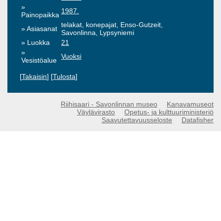
1987.
Painopaikka
telakat, konepajat, Enso-Gutzeit,
Asiasanat
Savonlinna, Lypsyniemi
Luokka
21
Vuoksi
Vesistöalue
[
Takaisin
] [
Tulosta
]
Riihisaari - Savonlinnan museo
Kanavamuseot
Väylävirasto
Opetus- ja kulttuuriministeriö
Saavutettavuusseloste
Datafisher