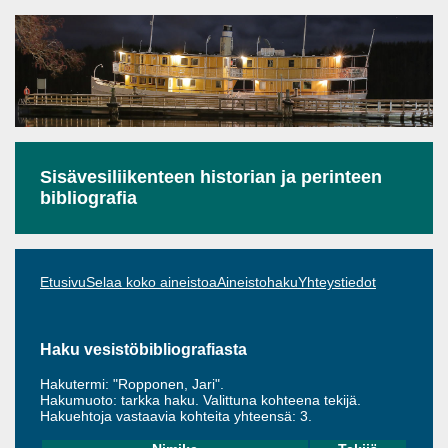
Sisävesiliikenteen historian ja perinteen
bibliografia
Etusivu
Selaa koko aineistoa
Aineistohaku
Yhteystiedot
Haku vesistöbibliografiasta
Hakutermi: "Ropponen, Jari".
Hakumuoto: tarkka haku. Valittuna kohteena tekijä.
Hakuehtoja vastaavia kohteita yhteensä: 3.