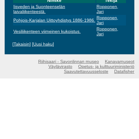
Nimike
Tekijä
Iisveden ja Suonteenselän
Ropponen,
laivaliikenteestä.
Jari
Ropponen,
Pohjois-Karjalan Uittoyhdistys 1886-1986.
Jari
Ropponen,
Vesiliikenteen viimeinen kukoistus.
Jari
[
Takaisin
] [
Uusi haku
]
Riihisaari - Savonlinnan museo
Kanavamuseot
Väylävirasto
Opetus- ja kulttuuriministeriö
Saavutettavuusseloste
Datafisher