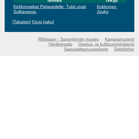
Nimike
Tekijä
Kirkkomatkat Pielavedelle; Tukit uivat
Kokkonen,
Sulkavassa.
Jouko
[
Takaisin
] [
Uusi haku
]
Riihisaari - Savonlinnan museo
Kanavamuseot
Väylävirasto
Opetus- ja kulttuuriministeriö
Saavutettavuusseloste
Datafisher