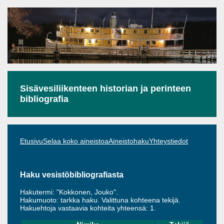
Sisävesiliikenteen historian ja perinteen
bibliografia
Etusivu
Selaa koko aineistoa
Aineistohaku
Yhteystiedot
Haku vesistöbibliografiasta
Hakutermi: "Kokkonen, Jouko".
Hakumuoto: tarkka haku. Valittuna kohteena tekijä.
Hakuehtoja vastaavia kohteita yhteensä: 1.