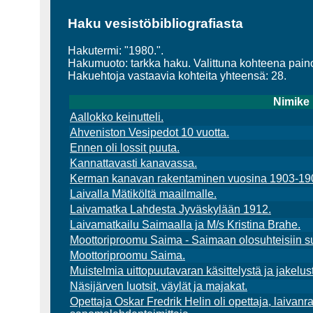
Haku vesistöbibliografiasta
Hakutermi: "1980.".
Hakumuoto: tarkka haku. Valittuna kohteena pain
Hakuehtoja vastaavia kohteita yhteensä: 28.
Nimike
Aallokko keinutteli.
Ahveniston Vesipedot 10 vuotta.
Ennen oli lossit puuta.
Kannattavasti kanavassa.
Kerman kanavan rakentaminen vuosina 1903-19
Laivalla Mätiköltä maailmalle.
Laivamatka Lahdesta Jyväskylään 1912.
Laivamatkailu Saimaalla ja M/s Kristina Brahe.
Moottoriproomu Saima - Saimaan olosuhteisiin su
Moottoriproomu Saima.
Muistelmia uittopuutavaran käsittelystä ja jakelu
Näsijärven luotsit, väylät ja majakat.
Opettaja Oskar Fredrik Helin oli opettaja, laivanra