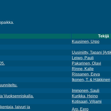
opaikka.
Tekijä
Kuusinen, Urpo
Uusiniitty, Tapani [Arti
Leiwo, Pauli
05.
Pakarinen, Olavi
Rinne, Kalle
Rissanen, Eeva
Ikonen, T. & Häkkinen
unniteltu.
Immonen, Sauli
sta Vuoksenniskalla.
Kurikka, Heino
Kotisaari, Viljami
kentaja, laivuri ja
Aro, Eero