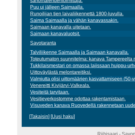
sanomalehdentoimittaja.
Puu ui jälleen Saimaalla.
Runoilijan tien laivaliikennettä 1800-luvulla.
Saima Saimaalla ja vähän kanavassakin.
Saimaan kanavalla uitetaan.
Saimaan kanavaluotsit.
Savotaranta
Talviliikenne Saimaalla ja Saimaan kanavalla.
Toteutumaton suunnitelma: kanava Tampereelta 
Tukkilaismestari on omassa lajissaan huippu-urhe
Uittoväylästä melontareitiksi.
Valmiutta olisi uittomäärien kasvattamiseen (50-v
Venereitti Kivijärvi-Valkeala.
Vesiteitä tarvitaan.
Vesitieverkostomme odottaa rakentamistaan.
Visuveden kanava Ruovedellä rakennetaan uude
[
Takaisin
] [
Uusi haku
]
Riihisaari - Sav