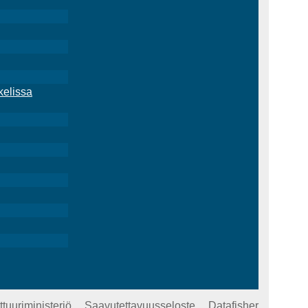
kelissa
ttuuriministeriö
Saavutettavuusseloste
Datafisher