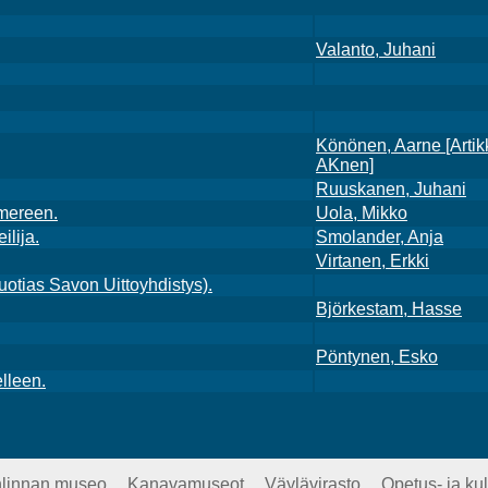
Valanto, Juhani
Könönen, Aarne [Artik
AKnen]
Ruuskanen, Juhani
mereen.
Uola, Mikko
ilija.
Smolander, Anja
Virtanen, Erkki
uotias Savon Uittoyhdistys).
Björkestam, Hasse
Pöntynen, Esko
lleen.
onlinnan museo
Kanavamuseot
Väylävirasto
Opetus- ja kul