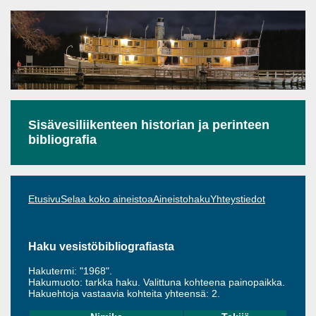
Sisävesiliikenteen historian ja perinteen
bibliografia
Etusivu
Selaa koko aineistoa
Aineistohaku
Yhteystiedot
Haku vesistöbibliografiasta
Hakutermi: "1968".
Hakumuoto: tarkka haku. Valittuna kohteena painopaikka.
Hakuehtoja vastaavia kohteita yhteensä: 2.