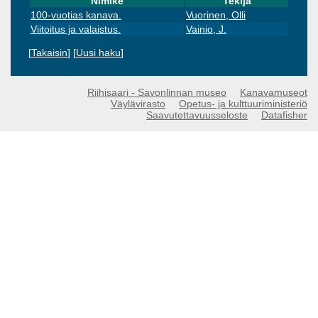
Nimike
Tekijä
100-vuotias kanava.
Vuorinen, Olli
Viitoitus ja valaistus.
Vainio, J.
[
Takaisin
] [
Uusi haku
]
Riihisaari - Savonlinnan museo
Kanavamuseot
Väylävirasto
Opetus- ja kulttuuriministeriö
Saavutettavuusseloste
Datafisher