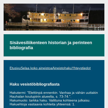
Sisävesiliikenteen historian ja perinteen
bibliografia
Etusivu
Selaa koko aineistoa
Aineistohaku
Yhteystiedot
Haku vesistöbibliografiasta
Hakutermi: "Elettiinpä ennenkin. Vanhaa ja vähän uuttakin
Hauhalan koulupiirin alueelta, s. 73-74.".
Hakumuoto: tarkka haku. Valittuna kohteena julkaisu.
Hakuehtoja vastaavia kohteita yhteensä: 1.