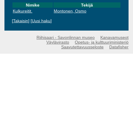
Nimike
Tekijä
Kulkureitit.
Montonen, Osmo
[
Takaisin
] [
Uusi haku
]
Riihisaari - Savonlinnan museo
Kanavamuseot
Väylävirasto
Opetus- ja kulttuuriministeriö
Saavutettavuusseloste
Datafisher