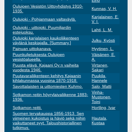
Eino
Oulujoen Vesistön Uittoyhdistys 1910-
Kunnas, V. H.
1935.
Karjalainen, E.
Oulujoki - Pohjanmaan valtaväylä.
V. I.
Oulujoki - uittojoki. Puumiljardin
Lahti, L. M.
estejuoksu.
Oulujoki karjalaisen kaukoliikenteen
Julku, Kyösti
väylänä keskiajalla. [Summary.]
Painuan uittokanava.
Hyytinen, L.
Puunkuljetuksesta Oulujoen
Väisänen, E.
vesistöalueella.
A.
Puusta elävä. Kajaani Oy:n vaiheita
Virtanen,
vuodesta 1946.
Sakari
Puutavaraliikenteen kehitys Kajaanin
Puukila,
kihlakunnassa vuosina 1870-1918.
Hannele
Savottalaisten ja uittomiesten Kuhmo.
Salo, Matti
Vinha-
Sotkamon reitin höyrylaivaliikenne 1883-
Mustonen,
1936.
Toini
Sotkamon reitti.
Hortling, Ivar
Suomen tervakauppa 1856-1913. Sen
viimeinen kukoistus ja häviö sekä niihin
Hautala,
vaikuttaneet syyt. Taloushistoriallinen
Kustaa
tutkimus.