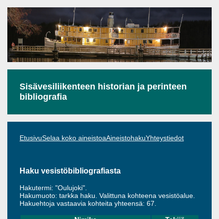
Sisävesiliikenteen historian ja perinteen
bibliografia
Etusivu
Selaa koko aineistoa
Aineistohaku
Yhteystiedot
Haku vesistöbibliografiasta
Hakutermi: "Oulujoki".
Hakumuoto: tarkka haku. Valittuna kohteena vesistöalue.
Hakuehtoja vastaavia kohteita yhteensä: 67.