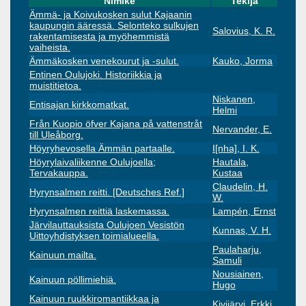
Nimike
Tekijä
Ämmä- ja Koivukosken sulut Kajaanin
kaupungin ääressä. Selonteko sulkujen
Salovius, K. R.
rakentamisesta ja myöhemmistä
vaiheista.
Ämmäkosken venekourut ja -sulut.
Kauko, Jorma
Entinen Oulujoki. Historiikkia ja
muistitietoa.
Niskanen,
Entisajan kirkkomatkat.
Helmi
Från Kuopio öfver Kajana på vattenstråt
Nervander, E.
till Uleåborg.
Höyryhevosella Ämmän partaalle.
I[nha], I. K.
Höyrylaivaliikenne Oulujoella;
Hautala,
Tervakauppa.
Kustaa
Claudelin, H.
Hyrynsalmen reitti. [Deutsches Ref.]
W.
Hyrynsalmen reittiä laskemassa.
Lampén, Ernst
Järvilauttauksista Oulujoen Vesistön
Kunnas, V. H.
Uittoyhdistyksen toimialueella.
Paulaharju,
Kainuun mailta.
Samuli
Nousiainen,
Kainuun pöllimiehiä.
Hugo
Kainuun ruukkiromantiikkaa ja
Kivijärvi, Erkki