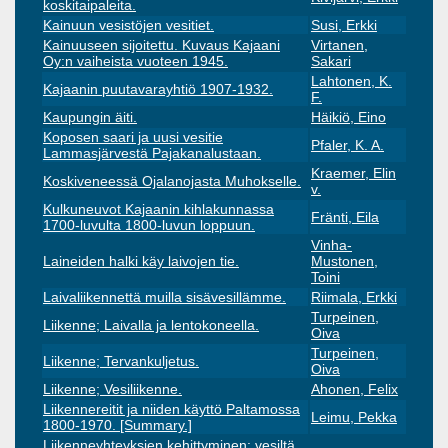
koskitaipaleita.
Kainuun vesistöjen vesitiet.
Susi, Erkki
Kainuuseen sijoitettu. Kuvaus Kajaani
Virtanen,
Oy:n vaiheista vuoteen 1945.
Sakari
Lahtonen, K.
Kajaanin puutavarayhtiö 1907-1932.
F.
Kaupungin äiti.
Häikiö, Eino
Koposen saari ja uusi vesitie
Pfaler, K. A.
Lammasjärvestä Pajakanalustaan.
Kraemer, Elin
Koskiveneessä Ojalanojasta Muhokselle.
v.
Kulkuneuvot Kajaanin kihlakunnassa
Fränti, Eila
1700-luvulta 1800-luvun loppuun.
Vinha-
Laineiden halki käy laivojen tie.
Mustonen,
Toini
Laivaliikennettä muilla sisävesillämme.
Riimala, Erkki
Turpeinen,
Liikenne; Laivalla ja lentokoneella.
Oiva
Turpeinen,
Liikenne; Tervankuljetus.
Oiva
Liikenne; Vesiliikenne.
Ahonen, Felix
Liikennereitit ja niiden käyttö Paltamossa
Leimu, Pekka
1800-1970. [Summary.]
Liikenneyhteyksien kehittyminen: vesiltä