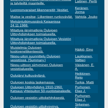
Laitinen, Pertti
ja talviteiltä maanteille.
Keränen,
Luonnonvaraiset liikennereitit; Vesitiet.
Jorma
Maitse ja vesitse; Liikenteen runkoväylät.
Vahtola, Jouko
Metsäntutkimuspäivä Kajaanissa
24.11.1988.
Mitattuja järvimatkoja Oulujoen
Uittoyhdistyksen toimialueella.
Mitattuja järvimatkoja Oulujoen Vesistön
Uittoyhdistyksen toimialueella.
Muistelmia Oulujoen
Häikiö, Eino
koskiveneliikenteestä.
Nippu-uiton suunnittelu Oulujoen
Laukkanen,
vesistössä. [Summary.]
Valtteri
Nippu-uittoon siirtyminen Oulujoen
Väisänen, E.
vesistöalueella.
A.
Heikkinen,
Oulujärvi kulkuväylänä.
Reijo
Oulujoen koskia laskemassa.
Turkia, Matti
Oulujoen Uittoyhdistys 1910-1960.
Purhonen,
Katsaus yhteisuiton 50-vuotistaipaleelle.
Elias J.
Purhonen,
Oulujoen vesistön uittokehityksestä.
Elias J.
Sirkeinen,
Oulujoen vesistön uittokysymys.