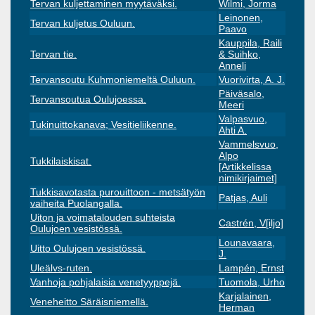
Tervan kuljettaminen myytäväksi.
Wilmi, Jorma
Leinonen,
Tervan kuljetus Ouluun.
Paavo
Kauppila, Raili
Tervan tie.
& Suihko,
Anneli
Tervansoutu Kuhmoniemeltä Ouluun.
Vuorivirta, A. J.
Päiväsalo,
Tervansoutua Oulujoessa.
Meeri
Valpasvuo,
Tukinuittokanava; Vesitieliikenne.
Ahti A.
Vammelsvuo,
Alpo
Tukkilaiskisat.
[Artikkelissa
nimikirjaimet]
Tukkisavotasta purouittoon - metsätyön
Patjas, Auli
vaiheita Puolangalla.
Uiton ja voimatalouden suhteista
Castrén, V[iljo]
Oulujoen vesistössä.
Lounavaara,
Uitto Oulujoen vesistössä.
J.
Uleälvs-ruten.
Lampén, Ernst
Vanhoja pohjalaisia venetyyppejä.
Tuomola, Urho
Karjalainen,
Veneheitto Säräisniemellä.
Herman